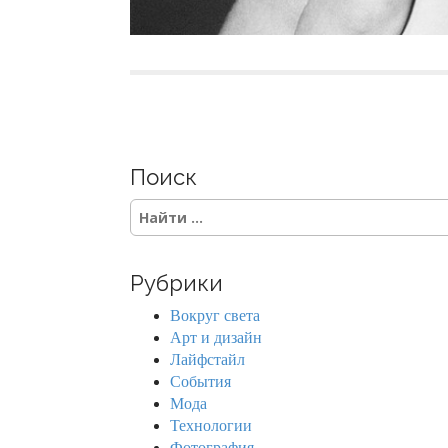
Поиск
S
e
a
r
Рубрики
c
h
Вокруг света
f
Арт и дизайн
o
Лайфстайл
r
События
:
Мода
Технологии
Фотография