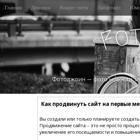
M
S
Главная
Девушки
Вокруг света
Лайфстайл
Юмо
k
a
i
i
p
o
n
F
t
m
o
e
c
n
o
n
u
t
e
n
Фотоджоин — фото новости, и
t
Как продвинуть сайт на первые ме
Вы создали или только планируете создать с
Продвижение сайта – это не просто процес
увеличение его посещаемости и повышение 