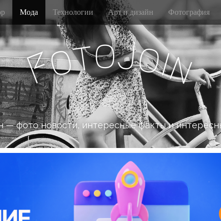
р
Мода
Технологии
Арт и дизайн
Фотография
o
J
t
o
o
i
n
F
 — фото новости, интересные факты и интересн