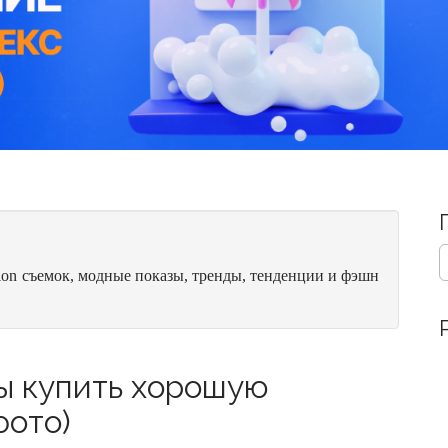
S
e
ion съемок, модные показы, тренды, тенденции и фэшн
a
r
c
h
f
бы купить хорошую
o
фото)
r
: