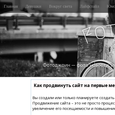
M
S
Главная
Девушки
Вокруг света
Лайфстайл
Юмо
k
a
i
i
p
n
o
t
F
m
o
e
c
n
o
n
u
t
e
n
Фотоджоин — фото новости, и
t
Как продвинуть сайт на первые ме
Вы создали или только планируете создать с
Продвижение сайта – это не просто процес
увеличение его посещаемости и повышение 