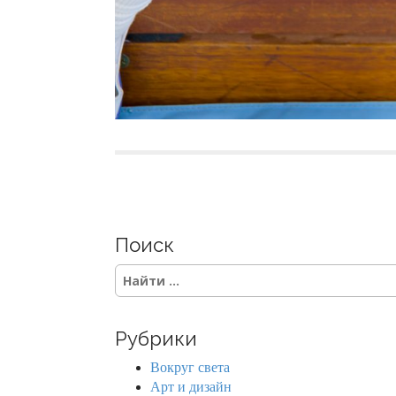
Поиск
S
e
a
r
Рубрики
c
h
Вокруг света
f
Арт и дизайн
o