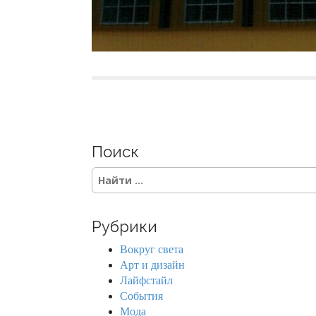
Поиск
S
e
a
r
Рубрики
c
h
Вокруг света
f
Арт и дизайн
o
Лайфстайл
r
События
:
Мода