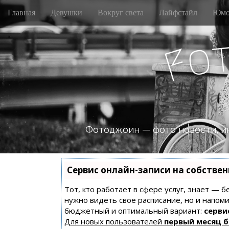
M
S
Главная
Девушки
Вокруг света
Лайфстайл
Юмо
k
a
i
i
p
o
n
F
t
m
o
e
c
n
o
n
u
t
e
n
Фотоджоин — фото новости, и
t
Сервис онлайн-записи на собстве
Тот, кто работает в сфере услуг, знает — б
нужно видеть свое расписание, но и напом
бюджетный и оптимальный вариант:
сервис
Для новых пользователей
первый месяц 