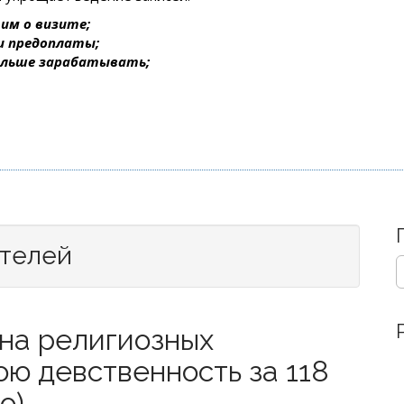
им о визите;
 и предоплаты;
ольше зарабатывать;
ителей
S
e
a
r
на религиозных
c
h
ою девственность за 118
f
o
о)