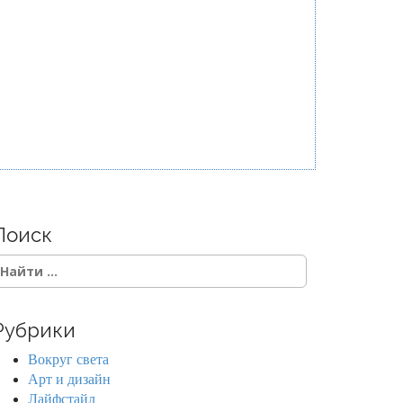
Поиск
Рубрики
Вокруг света
Арт и дизайн
Лайфстайл