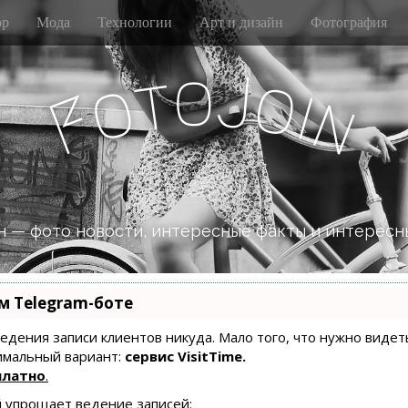
р
Мода
Технологии
Арт и дизайн
Фотография
o
J
t
o
o
i
n
F
 — фото новости, интересные факты и интересн
м Telegram-боте
 ведения записи клиентов никуда. Мало того, что нужно видет
имальный вариант:
сервис VisitTime.
платно
.
й упрощает ведение записей: