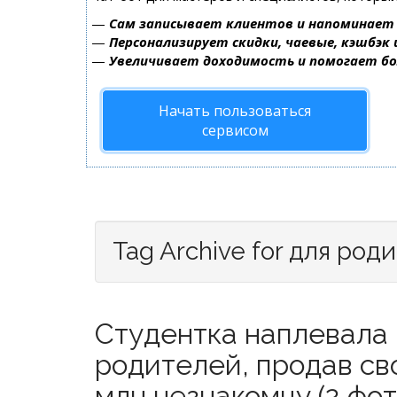
—
Сам записывает клиентов и напоминает 
—
Персонализирует скидки, чаевые, кэшбэк
—
Увеличивает доходимость и помогает б
Начать пользоваться
сервисом
Tag Archive for для род
Студентка наплевала 
родителей, продав св
млн незнакомцу (2 фот