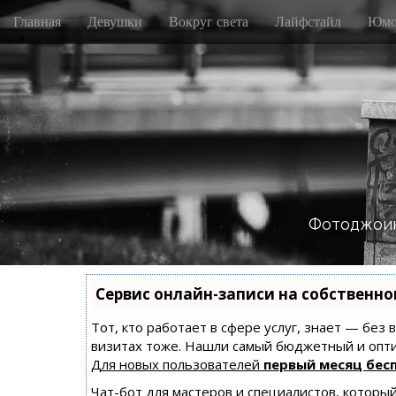
M
S
Главная
Девушки
Вокруг света
Лайфстайл
Юмо
k
a
i
i
p
n
t
m
o
e
c
n
o
n
u
t
e
n
Фотоджоин
t
Сервис онлайн-записи на собственно
Тот, кто работает в сфере услуг, знает — без
визитах тоже. Нашли самый бюджетный и опт
Для новых пользователей
первый месяц бес
Чат-бот для мастеров и специалистов, которы