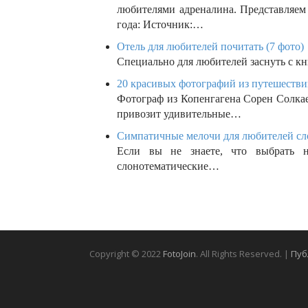
любителями адреналина. Представляе
года: Источник:…
Отель для любителей почитать (7 фото)
Специально для любителей заснуть с кн
20 красивых фотографий из путешествий
Фотограф из Копенгагена Сорен Солкаер
привозит удивительные…
Симпатичные мелочи для любителей сло
Если вы не знаете, что выбрать н
слонотематические…
Copyright © 2022
FotoJoin
. All Rights Reserved. |
Пуб