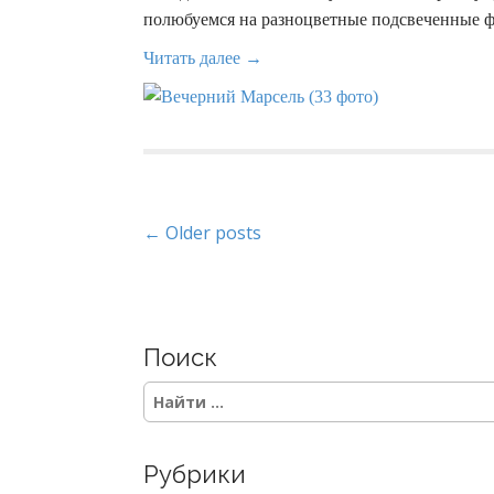
полюбуемся на разноцветные подсвеченные ф
Читать далее →
P
← Older posts
o
s
Поиск
t
S
s
e
a
n
r
Рубрики
c