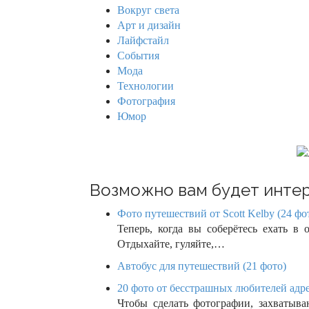
a
h
Вокруг света
f
v
Арт и дизайн
o
Лайфстайл
r
i
События
:
Мода
g
Технологии
Фотография
a
Юмор
t
i
o
Возможно вам будет интер
n
Фото путешествий от Scott Kelby (24 фо
Теперь, когда вы соберётесь ехать в
Отдыхайте, гуляйте,…
Автобус для путешествий (21 фото)
20 фото от бесстрашных любителей адре
Чтобы сделать фотографии, захватыва