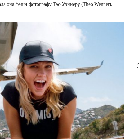
r
ала она фэшн-фотографу Тэо Уэннеру (Theo Wenner).
: