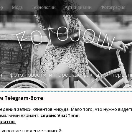
р
Мода
Технологии
Арт и дизайн
Фотография
o
J
t
o
o
i
n
F
 — фото новости, интересные факты и интересн
м Telegram-боте
 ведения записи клиентов никуда. Мало того, что нужно видет
имальный вариант:
сервис VisitTime.
платно
.
й упрощает ведение записей: