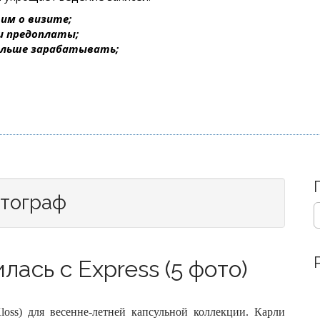
им о визите;
 и предоплаты;
ольше зарабатывать;
отограф
S
e
a
r
ась с Express (5 фото)
c
h
f
o
loss) для весенне-летней капсульной коллекции. Карли