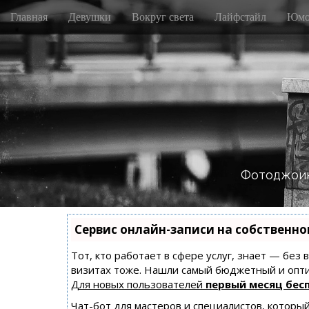
M
S
Главная
Девушки
Вокруг света
Лайфстайл
Юмо
k
a
i
i
p
n
t
m
o
e
c
n
o
n
u
t
e
n
Фотоджоин
t
Сервис онлайн-записи на собственно
Тот, кто работает в сфере услуг, знает — без
визитах тоже. Нашли самый бюджетный и опт
Для новых пользователей
первый месяц бес
Чат-бот для мастеров и специалистов, которы