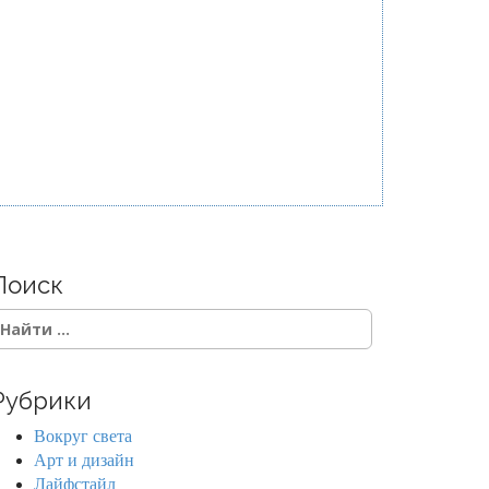
Поиск
Рубрики
Вокруг света
Арт и дизайн
Лайфстайл