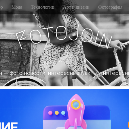
р
Мода
Технологии
Арт и дизайн
Фотография
o
J
t
o
o
i
n
F
 — фото новости, интересные факты и интересн