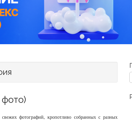
фия
S
e
a
r
 фото)
c
h
f
o
 свежих фотографий, кропотливо собранных с разных
r
: