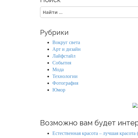
t
S
s
e
a
n
r
Рубрики
c
a
h
Вокруг света
f
v
Арт и дизайн
o
Лайфстайл
r
i
События
:
Мода
g
Технологии
Фотография
a
Юмор
t
i
o
Возможно вам будет интер
n
Естественная красота – лучшая красота 