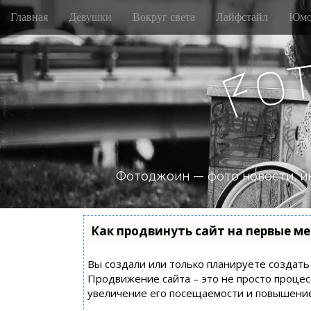
M
S
Главная
Девушки
Вокруг света
Лайфстайл
Юмо
k
a
i
i
p
n
o
t
F
m
o
e
c
n
o
n
u
t
e
n
Фотоджоин — фото новости, и
t
Как продвинуть сайт на первые ме
Вы создали или только планируете создать с
Продвижение сайта – это не просто процес
увеличение его посещаемости и повышение 