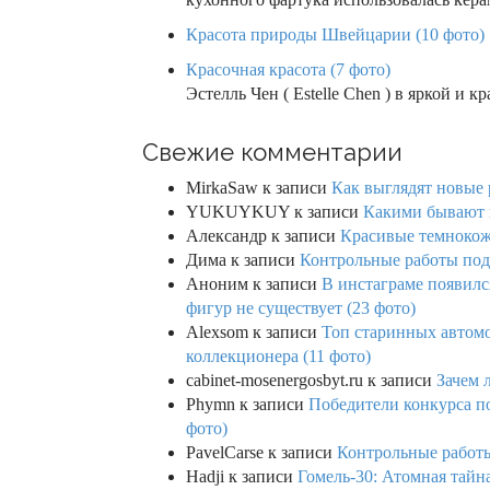
Красота природы Швейцарии (10 фото)
Красочная красота (7 фото)
Эстелль Чен ( Estelle Chen ) в яркой и
Свежие комментарии
MirkaSaw
к записи
Как выглядят новые 
YUKUYKUY
к записи
Какими бывают к
Александр
к записи
Красивые темнокож
Дима
к записи
Контрольные работы под 
Аноним
к записи
В инстаграме появилс
фигур не существует (23 фото)
Alexsom
к записи
Топ старинных автом
коллекционера (11 фото)
cabinet-mosenergosbyt.ru
к записи
Зачем 
Phymn
к записи
Победители конкурса по
фото)
PavelCarse
к записи
Контрольные работы
Hadji
к записи
Гомель-30: Атомная тайн