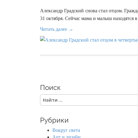
Александр Градский снова стал отцом. Граж
31 октября. Сейчас мама и малыш находятся в
Читать далее →
Поиск
S
e
a
r
Рубрики
c
h
Вокруг света
f
Арт и дизайн