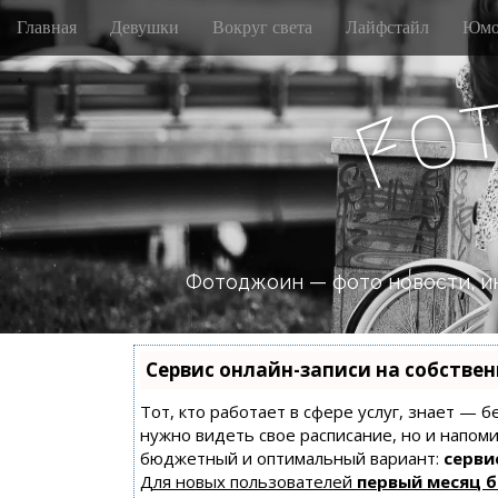
M
S
Главная
Девушки
Вокруг света
Лайфстайл
Юмо
k
a
i
i
p
n
o
t
F
m
o
e
c
n
o
n
u
t
e
n
Фотоджоин — фото новости, и
t
Сервис онлайн-записи на собстве
Тот, кто работает в сфере услуг, знает — б
нужно видеть свое расписание, но и напом
бюджетный и оптимальный вариант:
сервис
Для новых пользователей
первый месяц 