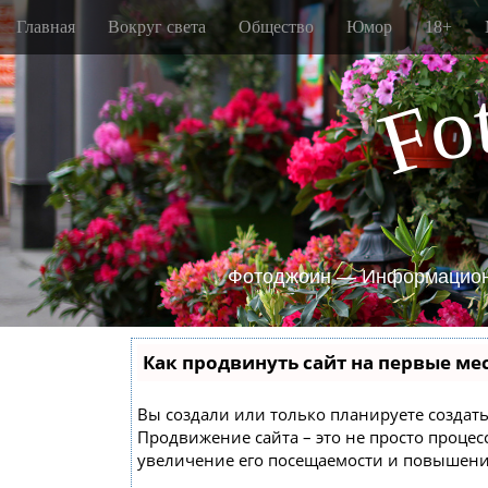
M
S
Главная
Вокруг света
Общество
Юмор
18+
k
a
i
i
p
o
n
F
t
m
o
e
c
o
n
n
u
t
e
n
Фотоджоин — Информацион
t
Как продвинуть сайт на первые ме
Вы создали или только планируете создать 
Продвижение сайта – это не просто проце
увеличение его посещаемости и повышение