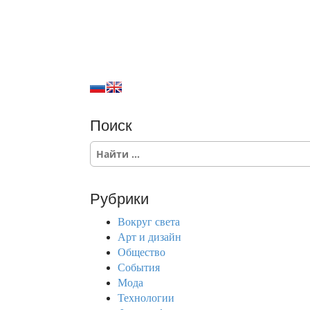
Поиск
S
e
a
r
Рубрики
c
h
Вокруг света
f
Арт и дизайн
o
Общество
r
События
:
Мода
Технологии