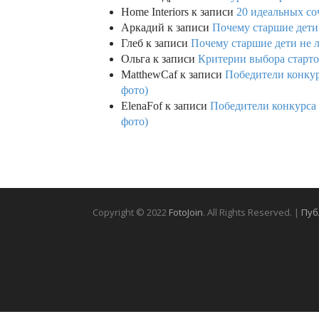
Home Interiors
к записи
20 идеальных со
Аркадий
к записи
Почему старшие дети
Глеб
к записи
Почему старшие дети не 
Ольга
к записи
Критерии выбора старто
MatthewCaf
к записи
Победители конкурс
фото)
ElenaFof
к записи
Победители конкурса п
фото)
Copyright © 2022
FotoJoin
. All Rights Reserved. |
Пуб