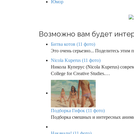
Юмор
t
i
o
Возможно вам будет интер
n
Битва котов (11 фото)
Это очень серьезно... Поделитесь этим 
Nicola Kuperus (11 фото)
Никола Куперус (Nicola Kuperus) совр
College for Creative Studies.…
Подборка Гифок (11 фото)
Подборка смешных и интересных аним
Накачали! (11 фото)