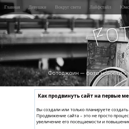
M
S
Главная
Девушки
Вокруг света
Лайфстайл
Юмо
k
a
i
i
p
o
n
F
t
m
o
e
c
n
o
n
u
t
e
n
Фотоджоин — фото новости, и
t
Как продвинуть сайт на первые ме
Вы создали или только планируете создать с
Продвижение сайта – это не просто процес
увеличение его посещаемости и повышение 