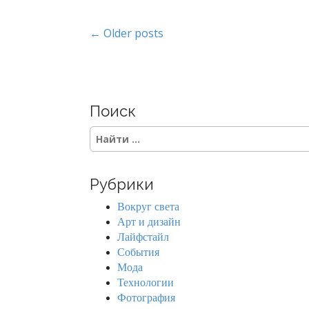
P
← Older posts
o
s
Поиск
t
S
s
e
a
n
r
Рубрики
c
a
h
Вокруг света
f
v
Арт и дизайн
o
Лайфстайл
r
i
События
:
Мода
g
Технологии
Фотография
a