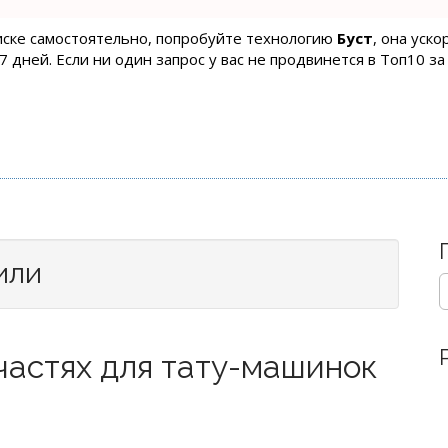
оиске самостоятельно, попробуйте технологию
Буст
, она уск
 дней. Если ни один запрос у вас не продвинется в Топ10 за
оили
S
e
a
r
пчастях для тату-машинок
c
h
f
o
r