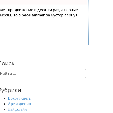
оряет продвижение в десятки раз, а первые
 месяц, то в
SeoHammer
за бустер
вернут
Поиск
Рубрики
Вокруг света
Арт и дизайн
Лайфстайл