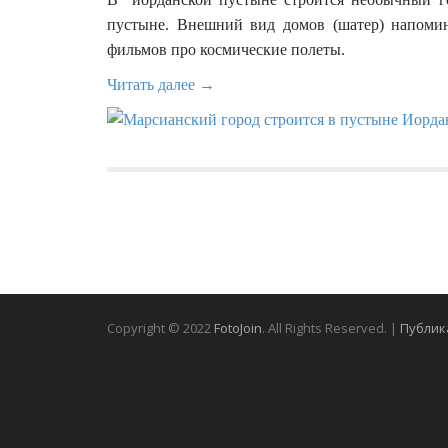
пустыне. Внешний вид домов (шатер) напомин
фильмов про космические полеты.
Читать далее →
Copyright © 2022
FotoJoin
. All Rights Reserved. |
Публик