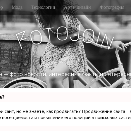
р
Мода
Технологии
Арт и дизайн
Фотография
o
J
t
o
o
i
n
F
 — фото новости, интересные факты и интересн
а?
й сайт, но не знаете, как продвигать? Продвижение сайта – 
о посещаемости и повышение его позиций в поисковых систе