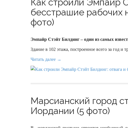
Как строили Эмпайр С
бесстрашие рабочих н
фото)
Эмпайр Стэйт Билдинг – один из самых извест
Здание в 102 этажа, построенное всего за год и т
Читать далее →
Марсианский город ст
Иордании (5 фото)
В иорданской пустыне строится необычный го