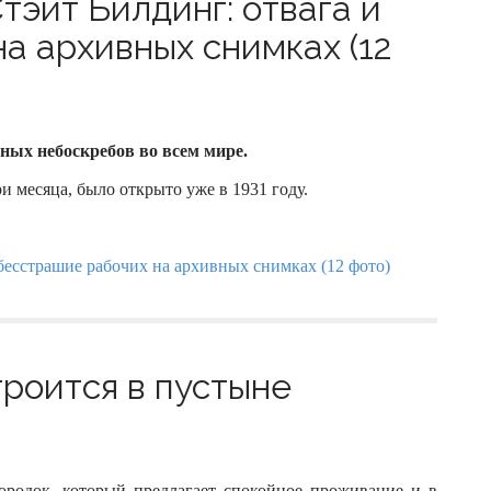
тэйт Билдинг: отвага и
а архивных снимках (12
ных небоскребов во всем мире.
ри месяца, было открыто уже в 1931 году.
роится в пустыне
родок, который предлагает спокойное проживание и в