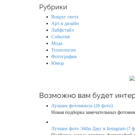
n
r
Рубрики
c
a
h
Вокруг света
f
v
Арт и дизайн
o
Лайфстайл
r
i
События
:
Мода
g
Технологии
Фотография
a
Юмор
t
i
o
Возможно вам будет интер
n
Лучшие фотомиксы (26 фото)
Новая подборка замечательных фотомик
Лучшие фото Эбби Даус в Instagram (7 ф