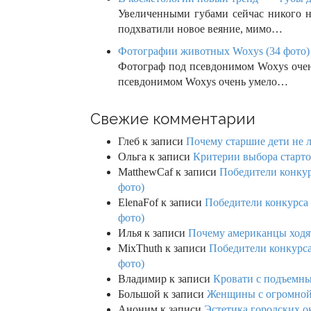
Увеличенными губами сейчас никого н
подхватили новое веяние, мимо…
Фотографии животных Woxys (34 фото)
Фотограф под псевдонимом Woxys очен
псевдонимом Woxys очень умело…
Свежие комментарии
Глеб
к записи
Почему старшие дети не 
Ольга
к записи
Критерии выбора старто
MatthewCaf
к записи
Победители конкурс
фото)
ElenaFof
к записи
Победители конкурса п
фото)
Илья
к записи
Почему американцы ходят
MixThuth
к записи
Победители конкурса 
фото)
Владимир
к записи
Кровати с подъемны
Большой
к записи
Женщины с огромной 
Аноним
к записи
Эстетика городских о