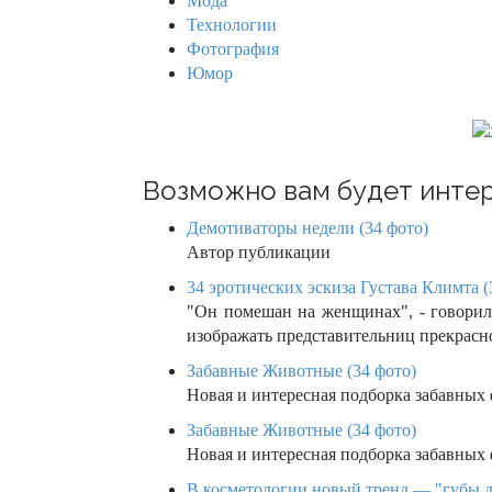
Мода
g
Технологии
Фотография
a
Юмор
t
i
o
Возможно вам будет интер
n
Демотиваторы недели (34 фото)
Автор публикации
34 эротических эскиза Густава Климта (
"Он помешан на женщинах", - говорил
изображать представительниц прекрас
Забавные Животные (34 фото)
Новая и интересная подборка забавных
Забавные Животные (34 фото)
Новая и интересная подборка забавных
В косметологии новый тренд — "губы дья