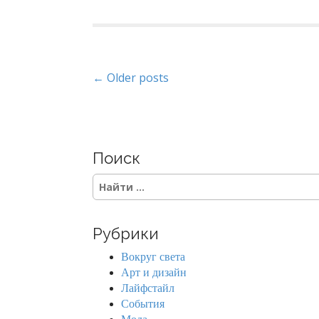
P
← Older posts
o
s
Поиск
t
S
s
e
a
n
r
Рубрики
c
a
h
Вокруг света
f
v
Арт и дизайн
o
Лайфстайл
r
i
События
: