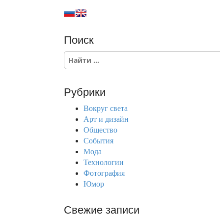
Поиск
S
e
a
r
Рубрики
c
h
Вокруг света
f
Арт и дизайн
o
Общество
r
События
:
Мода
Технологии
Фотография
Юмор
Свежие записи