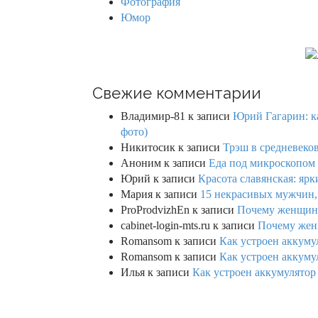
Фотография
Юмор
Свежие комментарии
Владимир-81
к записи
Юрий Гагарин: ка
фото)
Никитосик
к записи
Трэш в средневеков
Аноним
к записи
Еда под микроскопом 
Юрий
к записи
Красота славянская: яр
Мария
к записи
15 некрасивых мужчин,
ProProdvizhEn
к записи
Почему женщины 
cabinet-login-mts.ru
к записи
Почему женщ
Romansom
к записи
Как устроен аккумул
Romansom
к записи
Как устроен аккумул
Илья
к записи
Как устроен аккумулятор 