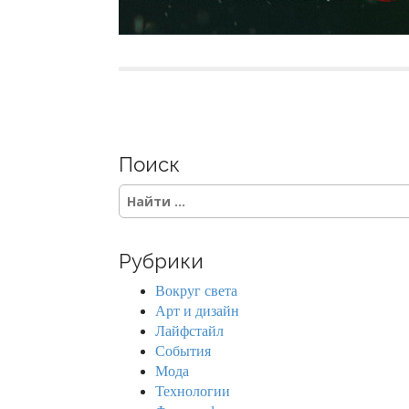
Поиск
S
e
a
r
Рубрики
c
h
Вокруг света
f
Арт и дизайн
o
Лайфстайл
r
События
:
Мода
Технологии