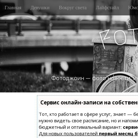
M
S
Главная
Девушки
Вокруг света
Лайфстайл
Юмо
k
a
i
i
p
o
n
F
t
m
o
e
c
n
o
n
u
t
e
n
Фотоджоин — фото новости, и
t
Сервис онлайн-записи на собстве
Тот, кто работает в сфере услуг, знает — б
нужно видеть свое расписание, но и напом
бюджетный и оптимальный вариант:
сервис
Для новых пользователей
первый месяц 