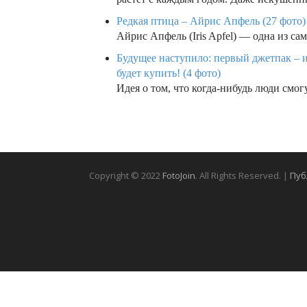
Редкая птица – Айрис Апфель (27 фото)
Айрис Апфель (Iris Apfel) — одна из 
Будущее наступило: первый джетпак – 
будет купить! (4 фото)
Идея о том, что когда-нибудь люди смо
Copyright © 2022
FotoJoin
. All Rights Reserved. |
Пуб