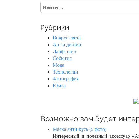
S
s
e
a
n
r
Рубрики
c
a
h
Вокруг света
f
v
Арт и дизайн
o
Лайфстайл
r
i
События
:
Мода
g
Технологии
Фотография
a
Юмор
t
i
o
Возможно вам будет интер
n
Маска анти-кусь (5 фото)
Интересный и полезный аксессуар «Ан