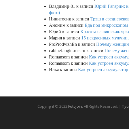
Владимир-81
к записи
Юрий Гагарин: ка
фото)
Никитосик
к записи
Трэш в средневеков
Аноним
к записи
Еда под микроскопом 
Юрий
к записи
Красота славянская: яр
Мария
к записи
15 некрасивых мужчин,
ProProdvizhEn
к записи
Почему женщины 
cabinet-login-mts.ru
к записи
Почему женщ
Romansom
к записи
Как устроен аккумул
Romansom
к записи
Как устроен аккумул
Илья
к записи
Как устроен аккумулятор 
Copyright © 2022
FotoJoin
. All Rights Reserved. |
Пуб