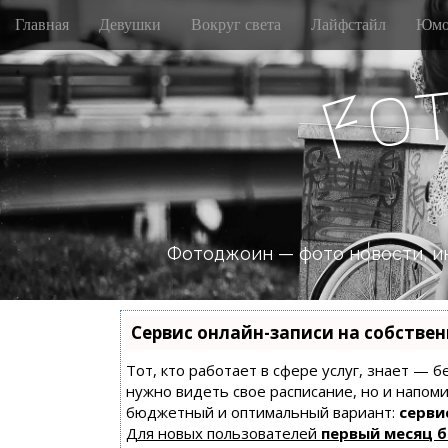
M
S
Главная
Девушки
Вокруг света
Лайфстайл
Юмо
k
a
i
i
p
o
n
F
t
m
o
e
c
n
o
n
u
t
e
n
Фотоджоин — фото новости, и
t
Сервис онлайн-записи на собстве
Тот, кто работает в сфере услуг, знает — б
нужно видеть свое расписание, но и напом
бюджетный и оптимальный вариант:
сервис
Для новых пользователей
первый месяц 