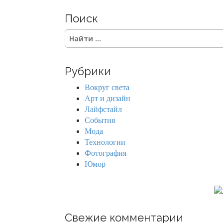
Поиск
S
e
a
r
Рубрики
c
h
Вокруг света
f
Арт и дизайн
o
Лайфстайл
r
События
:
Мода
Технологии
Фотография
Юмор
Свежие комментарии