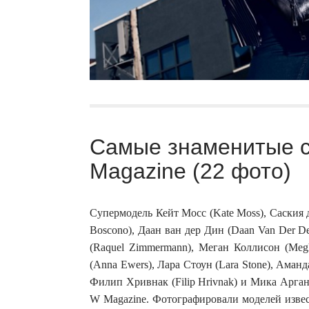
Самые знаменитые с
Magazine (22 фото)
Супермодель Кейт Мосс (Kate Moss), Саския д
Boscono), Даан ван дер Дин (Daan Van Der D
(Raquel Zimmermann), Меган Коллисон (Megh
(Anna Ewers), Лара Стоун (Lara Stone), Ама
Филип Хривнак (Filip Hrivnak) и Мика Арган
W Magazine. Фотографировали моделей извес