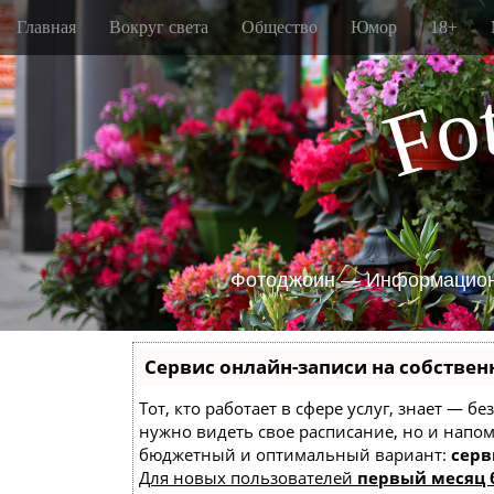
M
S
Главная
Вокруг света
Общество
Юмор
18+
k
a
i
i
p
o
n
F
t
m
o
e
c
o
n
n
u
t
e
n
Фотоджоин — Информацион
t
Сервис онлайн-записи на собствен
Тот, кто работает в сфере услуг, знает — б
нужно видеть свое расписание, но и напо
бюджетный и оптимальный вариант:
серв
Для новых пользователей
первый месяц 