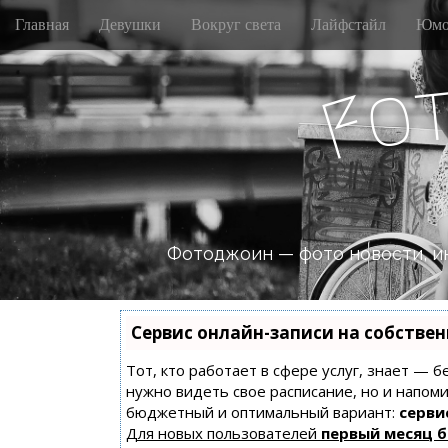
M
S
Главная
Девушки
Вокруг света
Лайфстайл
Юмо
k
a
i
i
p
o
n
F
t
m
o
e
c
n
o
n
u
t
e
n
Фотоджоин — фото новости, и
t
Сервис онлайн-записи на собстве
Тот, кто работает в сфере услуг, знает — б
нужно видеть свое расписание, но и напом
бюджетный и оптимальный вариант:
сервис
Для новых пользователей
первый месяц 