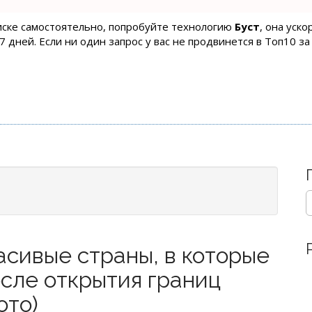
оиске самостоятельно, попробуйте технологию
Буст
, она уск
 дней. Если ни один запрос у вас не продвинется в Топ10 за
S
e
a
r
сивые страны, в которые
c
h
сле открытия границ
f
o
ото)
r