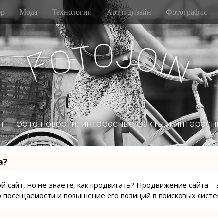
р
Мода
Технологии
Арт и дизайн
Фотография
o
J
t
o
o
i
n
F
 — фото новости, интересные факты и интересн
а?
й сайт, но не знаете, как продвигать? Продвижение сайта – 
о посещаемости и повышение его позиций в поисковых систе