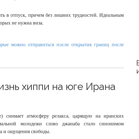
:
ать в отпуск, причем без лишних трудностей. Идеальным
орых не нужна виза.
изнь хиппи на юге Ирана
e) снимает атмосферу релакса, царящую на иранских
рмальной молодежи слово джанаба стало синонимом
ха и ощущения свободы.