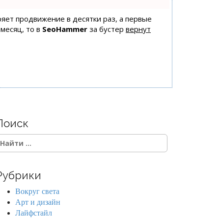
оряет продвижение в десятки раз, а первые
 месяц, то в
SeoHammer
за бустер
вернут
Поиск
Рубрики
Вокруг света
Арт и дизайн
Лайфстайл