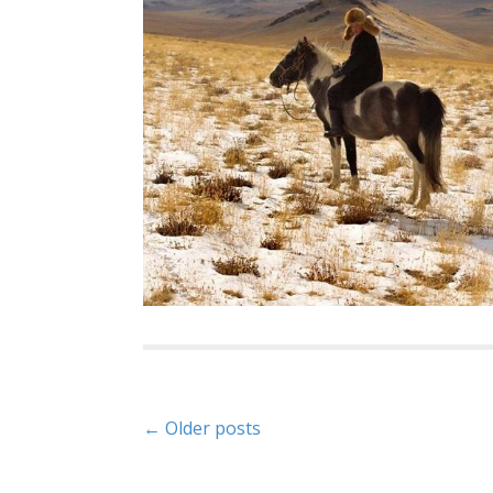
P
← Older posts
o