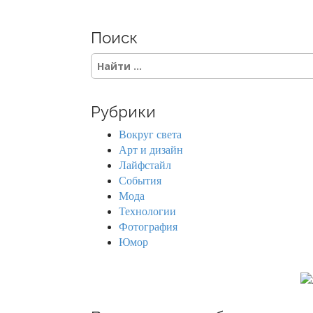
s
Поиск
t
S
s
e
a
n
r
Рубрики
c
a
h
Вокруг света
f
v
Арт и дизайн
o
Лайфстайл
r
i
События
:
Мода
g
Технологии
Фотография
a
Юмор
t
i