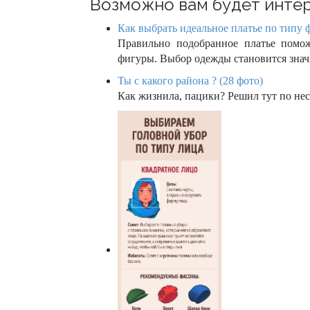
o
Возможно вам будет интер
n
Как выбрать идеальное платье по типу 
Правильно подобранное платье помож
фигуры. Выбор одежды становится знач
Ты с какого района ? (28 фото)
Как жизнила, пацики? Решил тут по нес