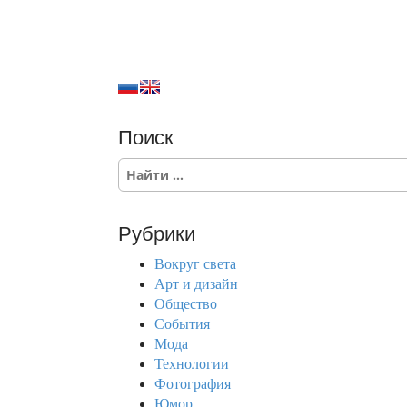
Поиск
S
e
a
r
Рубрики
c
h
Вокруг света
f
Арт и дизайн
o
Общество
r
События
:
Мода
Технологии
Фотография
Юмор