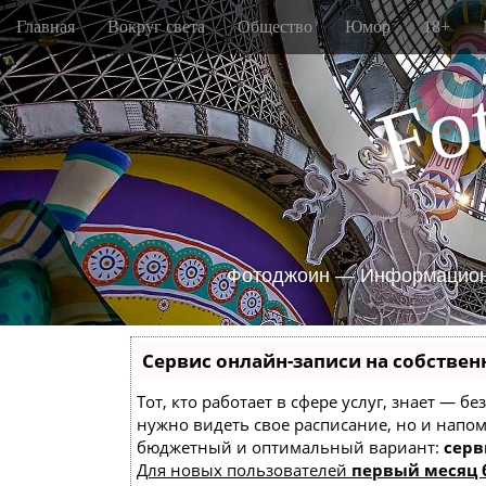
M
S
Главная
Вокруг света
Общество
Юмор
18+
k
a
i
i
p
o
n
F
t
m
o
e
c
o
n
n
u
t
e
n
Фотоджоин — Информацион
t
Сервис онлайн-записи на собствен
Тот, кто работает в сфере услуг, знает — б
нужно видеть свое расписание, но и напо
бюджетный и оптимальный вариант:
серв
Для новых пользователей
первый месяц 