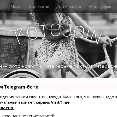
р
Мода
Технологии
Арт и дизайн
Фотография
o
J
t
o
o
i
n
F
 — фото новости, интересные факты и интересн
м Telegram-боте
 ведения записи клиентов никуда. Мало того, что нужно видет
имальный вариант:
сервис VisitTime.
платно
.
й упрощает ведение записей: