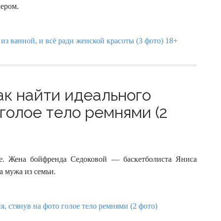
мером.
ак найти идеального
 голое тело ремнями (2
е. Жена бойфренда Седоковой — баскетболиста Яниса
а мужа из семьи.