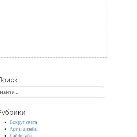
Поиск
Рубрики
Вокруг света
Арт и дизайн
Лайфстайл