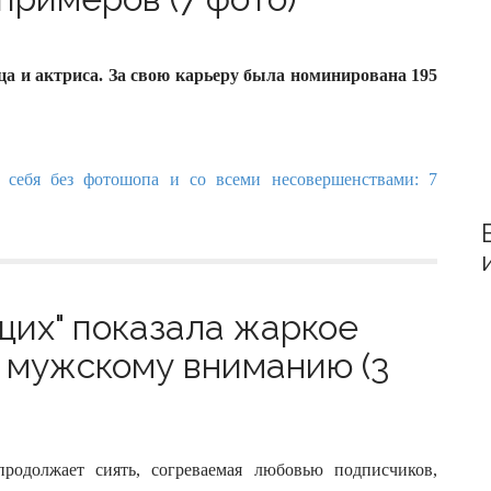
r
:
а и актриса. За свою карьеру была номинирована 195
щих" показала жаркое
ь мужскому вниманию (3
продолжает сиять, согреваемая любовью подписчиков,