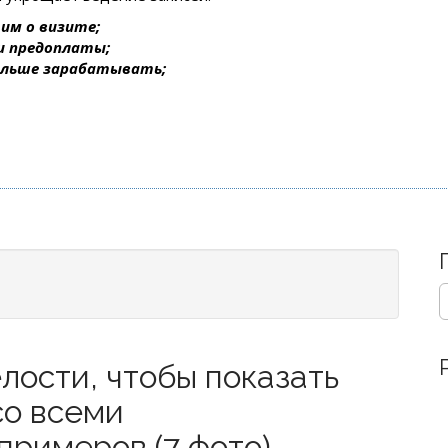
им о визите;
 и предоплаты;
ольше зарабатывать;
S
e
a
r
лости, чтобы показать
c
h
со всеми
f
o
примеров (7 фото)