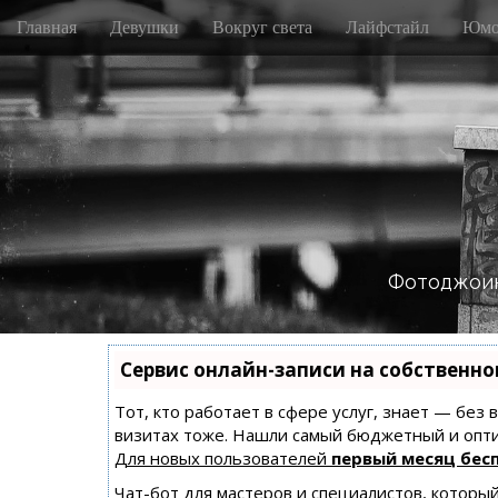
M
S
Главная
Девушки
Вокруг света
Лайфстайл
Юмо
k
a
i
i
p
n
t
m
o
e
c
n
o
n
u
t
e
n
Фотоджоин
t
Сервис онлайн-записи на собственно
Тот, кто работает в сфере услуг, знает — без
визитах тоже. Нашли самый бюджетный и опт
Для новых пользователей
первый месяц бес
Чат-бот для мастеров и специалистов, которы