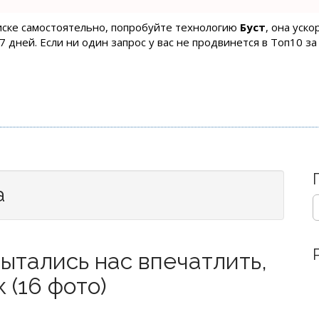
оиске самостоятельно, попробуйте технологию
Буст
, она уск
 дней. Если ни один запрос у вас не продвинется в Топ10 за
а
S
e
a
r
пытались нас впечатлить,
c
h
 (16 фото)
f
o
r