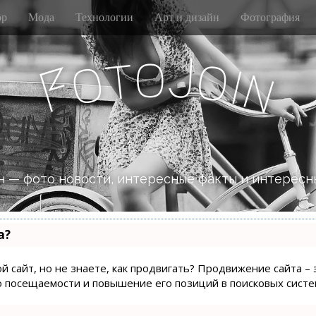
р
Мода
Технологии
Арт и дизайн
Фотография
J
o
t
o
o
i
F
n
 — фото новости, интересные факты и интересн
а?
й сайт, но не знаете, как продвигать? Продвижение сайта – 
о посещаемости и повышение его позиций в поисковых систе