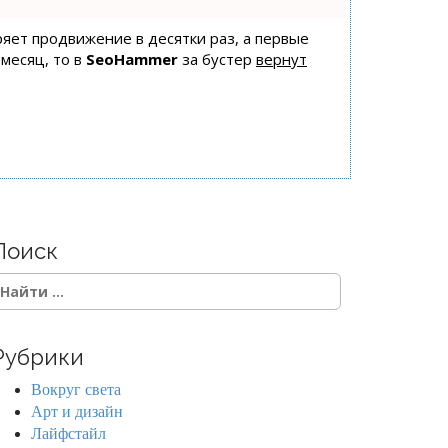
оряет продвижение в десятки раз, а первые
 месяц, то в
SeoHammer
за бустер
вернут
Поиск
Рубрики
Вокруг света
Арт и дизайн
Лайфстайл