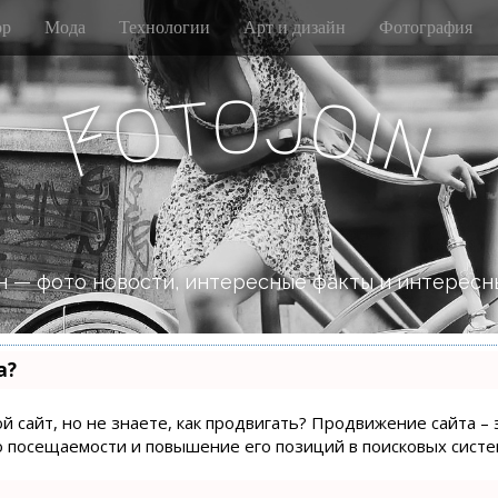
р
Мода
Технологии
Арт и дизайн
Фотография
J
o
t
o
o
i
F
n
 — фото новости, интересные факты и интересн
а?
й сайт, но не знаете, как продвигать? Продвижение сайта – 
о посещаемости и повышение его позиций в поисковых систе