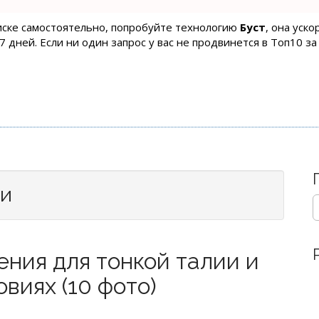
оиске самостоятельно, попробуйте технологию
Буст
, она уск
 дней. Если ни один запрос у вас не продвинется в Топ10 за
ки
S
e
a
r
ния для тонкой талии и
c
h
виях (10 фото)
f
o
r