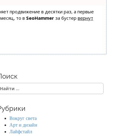
оряет продвижение в десятки раз, а первые
 месяц, то в
SeoHammer
за бустер
вернут
Поиск
Рубрики
Вокруг света
Арт и дизайн
Лайфстайл