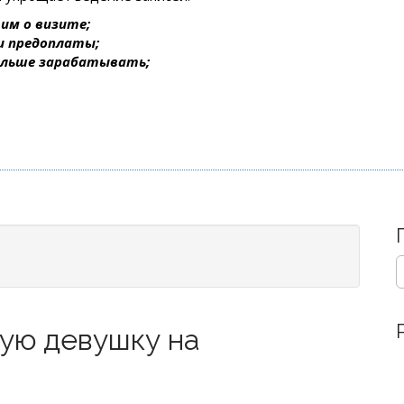
им о визите;
 и предоплаты;
ольше зарабатывать;
S
e
a
r
лую девушку на
c
h
f
o