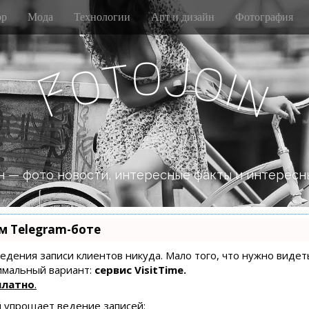
р
Мода
Технологии
Арт и дизайн
Фотография
o
J
t
o
o
i
n
F
 — фото новости, интересные факты и интересн
м Telegram-боте
 ведения записи клиентов никуда. Мало того, что нужно видет
имальный вариант:
сервис VisitTime.
платно
.
й упрощает ведение записей: