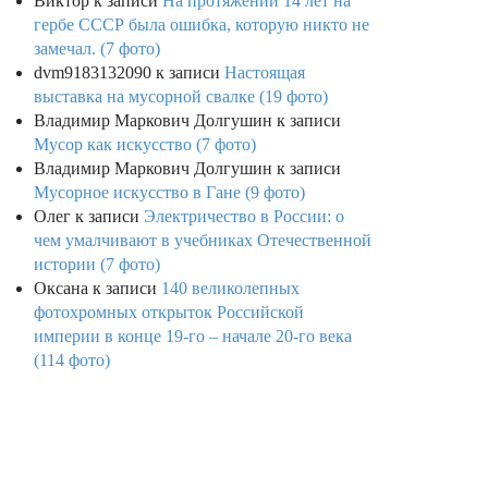
Виктор
к записи
На протяжении 14 лет на
гербе СССР была ошибка, которую никто не
замечал. (7 фото)
dvm9183132090
к записи
Настоящая
выставка на мусорной свалке (19 фото)
Владимир Маркович Долгушин
к записи
Мусор как искусство (7 фото)
Владимир Маркович Долгушин
к записи
Мусорное искусство в Гане (9 фото)
Олег
к записи
Электричество в России: о
чем умалчивают в учебниках Отечественной
истории (7 фото)
Оксана
к записи
140 великолепных
фотохромных открыток Российской
империи в конце 19-го – начале 20-го века
(114 фото)