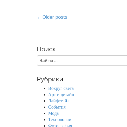
P
← Older posts
o
s
Поиск
t
S
s
e
a
n
r
Рубрики
c
a
h
Вокруг света
f
v
Арт и дизайн
o
Лайфстайл
r
i
События
:
Мода
g
Технологии
Фотография