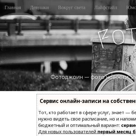
M
S
Главная
Девушки
Вокруг света
Лайфстайл
Юмо
k
a
i
i
p
o
n
F
t
m
o
e
c
n
o
n
u
t
e
n
Фотоджоин — фото новости, и
t
Сервис онлайн-записи на собстве
Тот, кто работает в сфере услуг, знает — б
нужно видеть свое расписание, но и напом
бюджетный и оптимальный вариант:
сервис
Для новых пользователей
первый месяц 