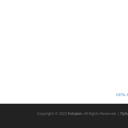
сеть 
Copyright © 2022
FotoJoin
. All Rights Reserved. |
Пуб