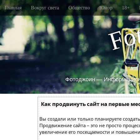
M
S
Главная
Вокруг света
Общество
Юмор
18+
k
a
i
i
p
o
n
F
t
m
o
e
c
o
n
n
u
t
e
n
Фотоджоин — Информацион
t
Как продвинуть сайт на первые ме
Вы создали или только планируете создать 
Продвижение сайта – это не просто проце
увеличение его посещаемости и повышение