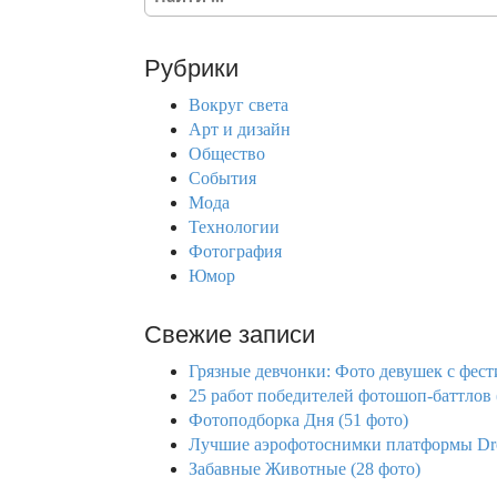
e
a
r
Рубрики
c
h
Вокруг света
f
Арт и дизайн
o
Общество
r
События
:
Мода
Технологии
Фотография
Юмор
Свежие записи
Грязные девчонки: Фото девушек с фе
25 работ победителей фотошоп-баттлов 
Фотоподборка Дня (51 фото)
Лучшие аэрофотоснимки платформы Dron
Забавные Животные (28 фото)