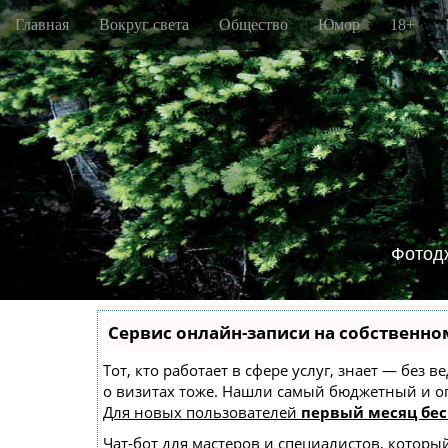
M
S
Главная
Вокруг света
Общество
Юмор
18+
k
a
i
i
p
n
t
m
o
e
c
o
n
n
u
t
e
n
Фотод
t
Сервис онлайн-записи на собственно
Тот, кто работает в сфере услуг, знает — без
о визитах тоже. Нашли самый бюджетный и 
Для новых пользователей
первый месяц бес
Чат-бот для мастеров и специалистов, которы