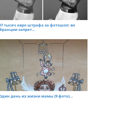
37 тысяч евро штрафа за фотошоп: во
Франции запрет...
Один день из жизни мамы (9 фото)...