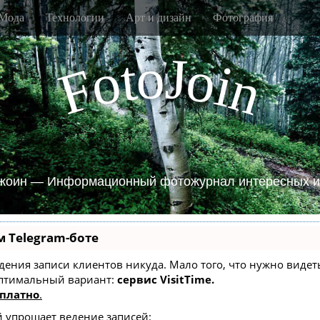
Мода
Технологии
Арт и дизайн
Фотография
J
o
t
o
o
i
F
n
жоин — Информационный фотожурнал интересных и
м Telegram-боте
 ведения записи клиентов никуда. Мало того, что нужно вид
оптимальный вариант:
сервис VisitTime.
платно
.
й упрощает ведение записей: