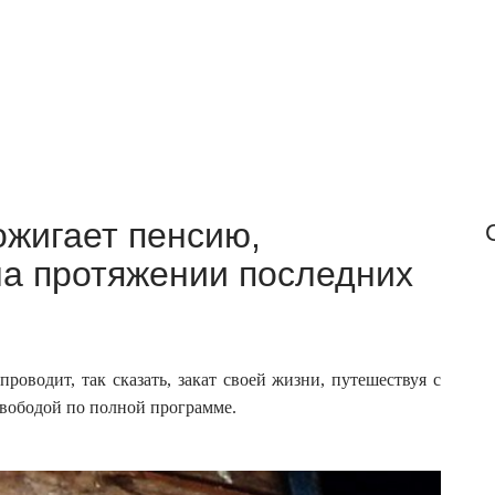
f
o
r
:
ожигает пенсию,
на протяжении последних
проводит, так сказать, закат своей жизни, путешествуя с
свободой по полной программе.