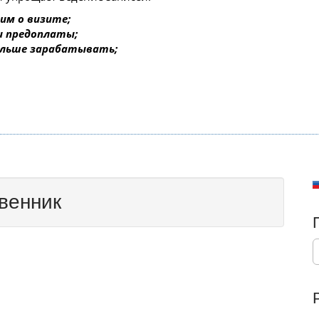
им о визите;
 и предоплаты;
ольше зарабатывать;
твенник
S
e
a
r
c
h