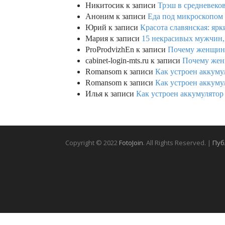
Никитосик
к записи
Трэш в средневеков
Аноним
к записи
Еда под микроскопом 
Юрий
к записи
Красота славянская: яр
Мария
к записи
15 некрасивых мужчин,
ProProdvizhEn
к записи
Почему женщины 
cabinet-login-mts.ru
к записи
Почему женщ
Romansom
к записи
Как устроен аккумул
Romansom
к записи
Как устроен аккумул
Илья
к записи
Как устроен аккумулятор 
Copyright © 2022
FotoJoin
. All Rights Reserved. |
Пуб