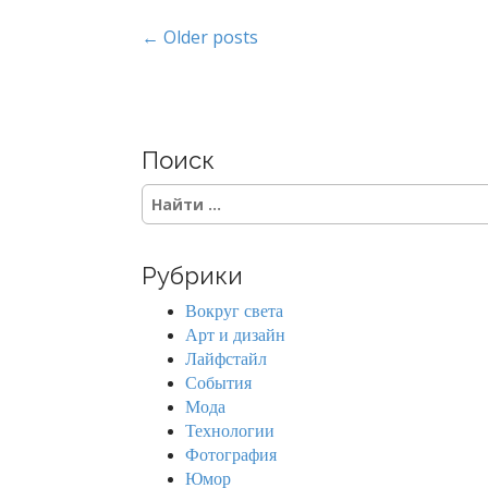
P
← Older posts
o
s
Поиск
t
S
s
e
a
n
r
Рубрики
c
a
h
Вокруг света
f
v
Арт и дизайн
o
Лайфстайл
r
i
События
:
Мода
g
Технологии
Фотография
a
Юмор