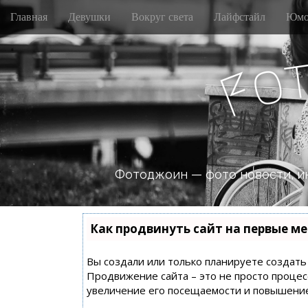
M
S
Главная
Девушки
Вокруг света
Лайфстайл
Юмо
k
a
i
i
p
n
o
t
F
m
o
e
c
n
o
n
u
t
e
n
Фотоджоин — фото новости, и
t
Как продвинуть сайт на первые ме
Вы создали или только планируете создать с
Продвижение сайта – это не просто процес
увеличение его посещаемости и повышение 