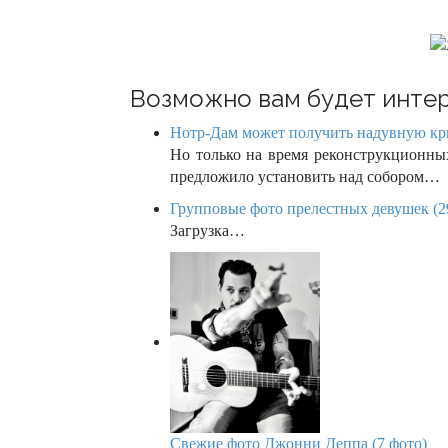
t
i
o
Возможно вам будет интер
n
Нотр-Дам может получить надувную кр
Но только на время реконструкционных
предложило установить над собором…
Групповые фото прелестных девушек (2
Загрузка…
Свежие фото Джонни Деппа (7 фото)