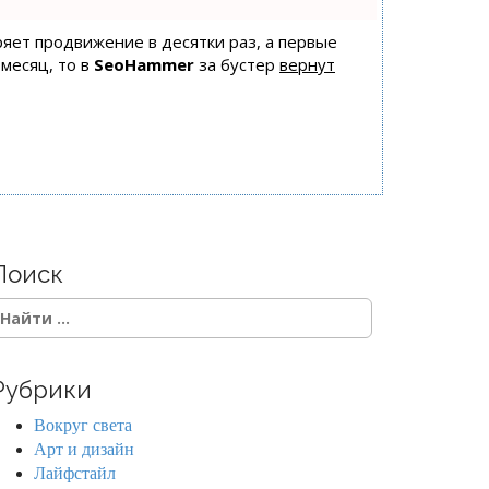
оряет продвижение в десятки раз, а первые
 месяц, то в
SeoHammer
за бустер
вернут
Поиск
Рубрики
Вокруг света
Арт и дизайн
Лайфстайл