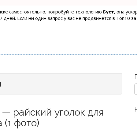
оиске самостоятельно, попробуйте технологию
Буст
, она уск
 дней. Если ни один запрос у вас не продвинется в Топ10 за
н
S
e
a
r
— райский уголок для
c
h
(1 фото)
f
o
r