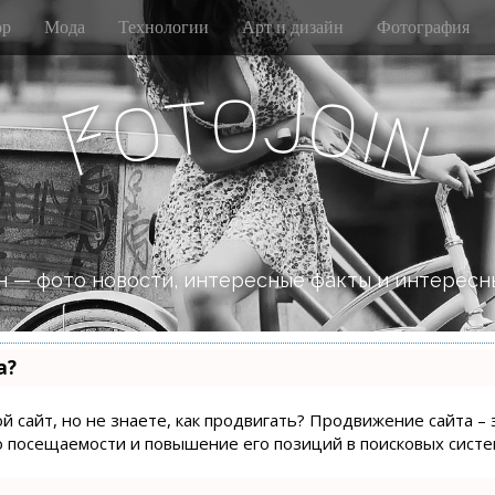
р
Мода
Технологии
Арт и дизайн
Фотография
J
o
t
o
o
i
F
n
 — фото новости, интересные факты и интересн
а?
й сайт, но не знаете, как продвигать? Продвижение сайта – 
о посещаемости и повышение его позиций в поисковых систе