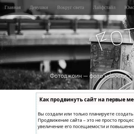
M
S
Главная
Девушки
Вокруг света
Лайфстайл
Юмо
k
a
i
i
p
n
o
t
F
m
o
e
c
n
o
n
u
t
e
n
Фотоджоин — фото новости, и
t
Как продвинуть сайт на первые ме
Вы создали или только планируете создать с
Продвижение сайта – это не просто процес
увеличение его посещаемости и повышение 