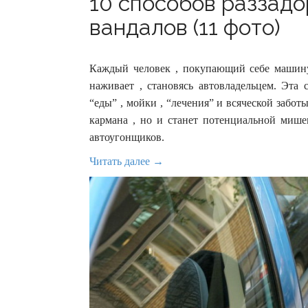
10 способов раззадо
вандалов (11 фото)
Каждый человек , покупающий себе машину
наживает , становясь автовладельцем. Эта 
“еды” , мойки , “лечения” и всяческой забо
кармана , но и станет потенциальной мишен
автоугонщиков.
Читать далее →