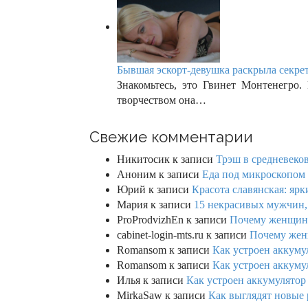
Бывшая эскорт-девушка раскрыла секрет
Знакомьтесь, это Гвинет Монтенегро. 
творчеством она…
Свежие комментарии
Никитосик
к записи
Трэш в средневеков
Аноним
к записи
Еда под микроскопом 
Юрий
к записи
Красота славянская: яр
Мария
к записи
15 некрасивых мужчин,
ProProdvizhEn
к записи
Почему женщины 
cabinet-login-mts.ru
к записи
Почему женщ
Romansom
к записи
Как устроен аккумул
Romansom
к записи
Как устроен аккумул
Илья
к записи
Как устроен аккумулятор 
MirkaSaw
к записи
Как выглядят новые 