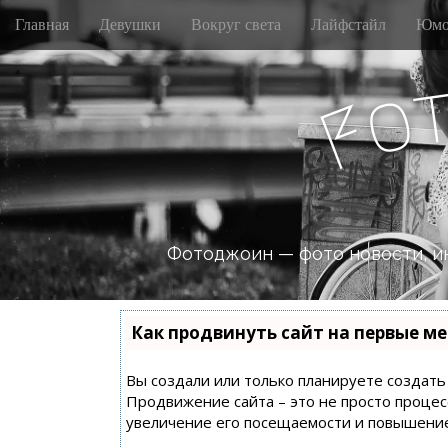
M
S
Главная
Девушки
Вокруг света
Лайфстайл
Юмо
k
a
i
i
p
n
o
t
F
m
o
e
c
n
o
n
u
t
e
n
Фотоджоин — фото новости, и
t
Как продвинуть сайт на первые ме
Вы создали или только планируете создать с
Продвижение сайта – это не просто процес
увеличение его посещаемости и повышение 