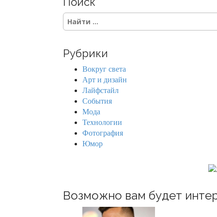
Поиск
t
S
s
e
a
n
r
Рубрики
c
a
h
Вокруг света
f
v
Арт и дизайн
o
Лайфстайл
r
i
События
:
Мода
g
Технологии
Фотография
a
Юмор
t
i
o
Возможно вам будет интер
n