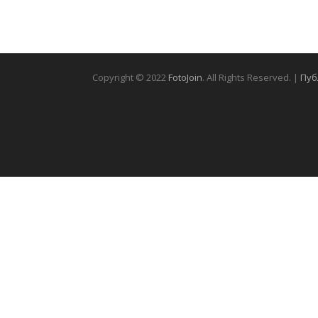
Copyright © 2022
FotoJoin
. All Rights Reserved. |
Пуб