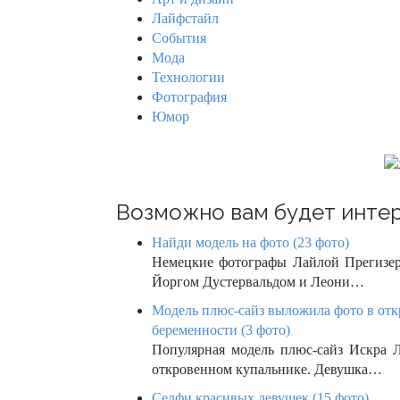
v
o
Лайфстайл
r
i
События
:
Мода
g
Технологии
Фотография
a
Юмор
t
i
o
Возможно вам будет интер
n
Найди модель на фото (23 фото)
Немецкие фотографы Лайлой Прегизер
Йоргом Дустервальдом и Леони…
Модель плюс-сайз выложила фото в отк
беременности (3 фото)
Популярная модель плюс-сайз Искра Л
откровенном купальнике. Девушка…
Селфи красивых девушек (15 фото)