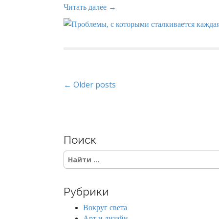
Читать далее →
P
← Older posts
o
s
Поиск
t
S
s
e
a
n
r
Рубрики
c
a
h
Вокруг света
f
Арт и дизайн