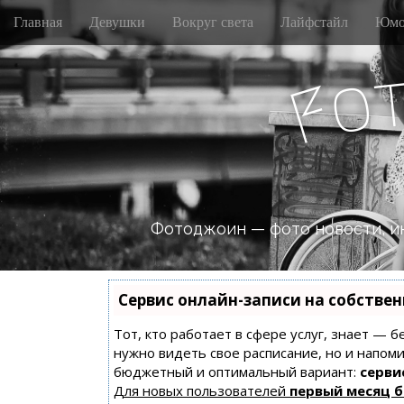
M
S
Главная
Девушки
Вокруг света
Лайфстайл
Юмо
k
a
i
i
p
o
n
F
t
m
o
e
c
n
o
n
u
t
e
n
Фотоджоин — фото новости, и
t
Сервис онлайн-записи на собстве
Тот, кто работает в сфере услуг, знает — б
нужно видеть свое расписание, но и напом
бюджетный и оптимальный вариант:
сервис
Для новых пользователей
первый месяц 