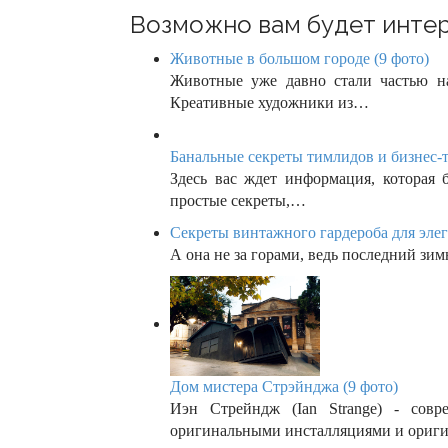
o
Возможно вам будет интер
n
Животные в большом городе (9 фото)
Животные уже давно стали частью на
Креативные художники из…
Банальные секреты тимлидов и бизнес-т
Здесь вас ждет информация, которая 
простые секреты,…
Секреты винтажного гардероба для элег
А она не за горами, ведь последний зи
Дом мистера Стрэйнджа (9 фото)
Иэн Стрейндж (Ian Strange) - совр
оригинальными инсталляциями и ориг