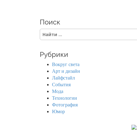
o
s
Поиск
t
S
s
e
a
n
r
Рубрики
c
a
h
Вокруг света
f
v
Арт и дизайн
o
Лайфстайл
r
i
События
:
Мода
g
Технологии
Фотография
a
Юмор
t
i