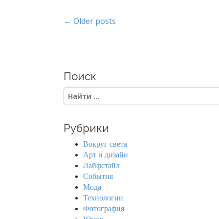
P
← Older posts
o
s
Поиск
t
S
s
e
a
n
r
Рубрики
c
a
h
Вокруг света
f
v
Арт и дизайн
o
Лайфстайл
r
i
События
:
Мода
g
Технологии
Фотография
a