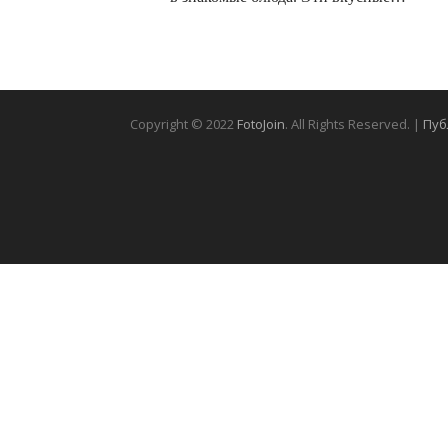
Copyright © 2022
FotoJoin
. All Rights Reserved. |
Пуб