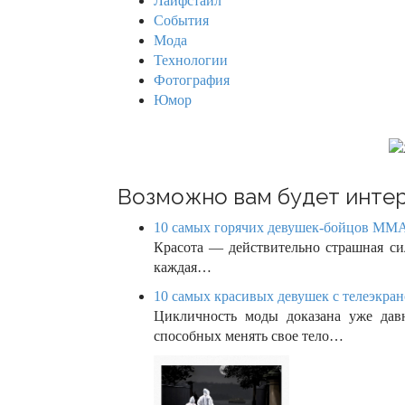
Лайфстайл
r
i
События
:
Мода
g
Технологии
Фотография
a
Юмор
t
i
o
Возможно вам будет интер
n
10 самых горячих девушек-бойцов ММА
Красота — действительно страшная сил
каждая…
10 самых красивых девушек с телеэкрано
Цикличность моды доказана уже дав
способных менять свое тело…