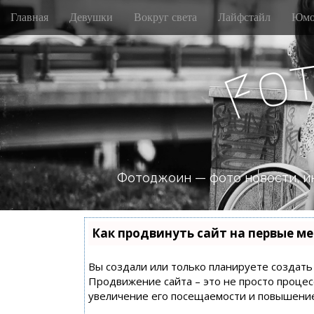
M
S
Главная
Девушки
Вокруг света
Лайфстайл
Юмо
k
a
i
i
p
n
o
t
F
m
o
e
c
n
o
n
u
t
e
n
Фотоджоин — фото новости, и
t
Как продвинуть сайт на первые ме
Вы создали или только планируете создать с
Продвижение сайта – это не просто процес
увеличение его посещаемости и повышение 