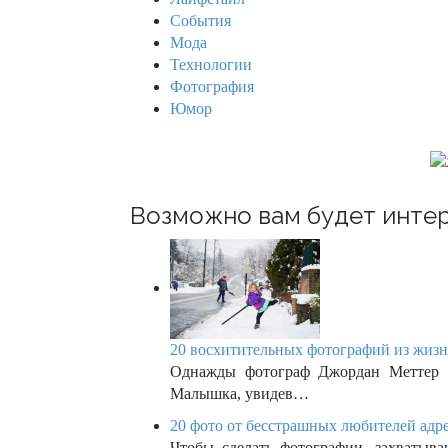
r
i
События
:
Мода
g
Технологии
Фотография
a
Юмор
t
i
o
Возможно вам будет интер
n
20 восхитительных фотографий из жизн
Однажды фотограф Джордан Меттер ( 
Малышка, увидев…
20 фото от бесстрашных любителей адре
Чтобы сделать фотографии, захватыва