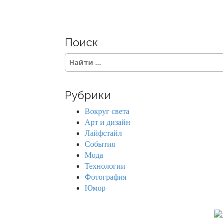
Поиск
S
e
a
r
Рубрики
c
h
Вокруг света
f
Арт и дизайн
o
Лайфстайл
r
События
:
Мода
Технологии
Фотография
Юмор