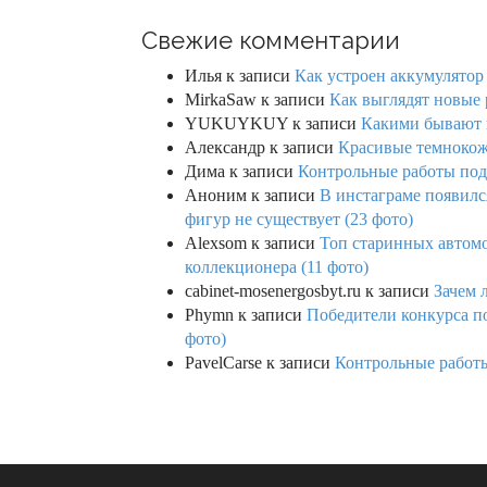
Свежие комментарии
Илья
к записи
Как устроен аккумулятор 
MirkaSaw
к записи
Как выглядят новые 
YUKUYKUY
к записи
Какими бывают к
Александр
к записи
Красивые темнокож
Дима
к записи
Контрольные работы под 
Аноним
к записи
В инстаграме появилс
фигур не существует (23 фото)
Alexsom
к записи
Топ старинных автом
коллекционера (11 фото)
cabinet-mosenergosbyt.ru
к записи
Зачем 
Phymn
к записи
Победители конкурса по
фото)
PavelCarse
к записи
Контрольные работы