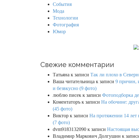
События
:
Мода
Технологии
Фотография
Юмор
Свежие комментарии
Татьяна
к записи
Так ли плохо в Северн
Ваша читательница
к записи
9 причин, 
и безвкусно (9 фото)
люблю писек
к записи
Фотоподборка де
Коментаторъ
к записи
На обочине: друг
(45 фото)
Виктор
к записи
На протяжении 14 лет 
(7 фото)
dvm9183132090
к записи
Настоящая выс
Владимир Маркович Долгушин
к запис