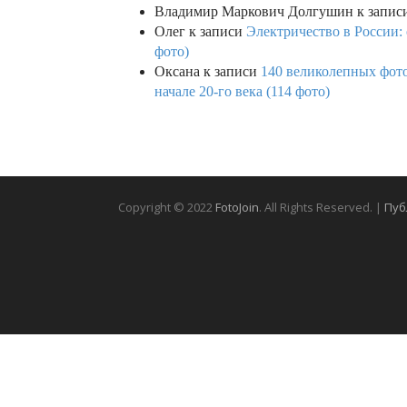
Владимир Маркович Долгушин
к запис
Олег
к записи
Электричество в России:
фото)
Оксана
к записи
140 великолепных фото
начале 20-го века (114 фото)
Copyright © 2022
FotoJoin
. All Rights Reserved. |
Пуб