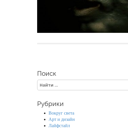
Поиск
S
e
a
r
Рубрики
c
h
Вокруг света
f
Арт и дизайн
o
Лайфстайл
r