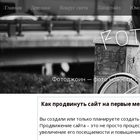
M
S
Главная
Девушки
Вокруг света
Лайфстайл
Юмо
k
a
i
i
p
o
n
F
t
m
o
e
c
n
o
n
u
t
e
n
Фотоджоин — фото новости, и
t
Как продвинуть сайт на первые ме
Вы создали или только планируете создать с
Продвижение сайта – это не просто процес
увеличение его посещаемости и повышение 