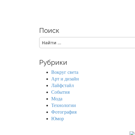
Поиск
S
e
a
r
Рубрики
c
h
Вокруг света
f
Арт и дизайн
o
Лайфстайл
r
События
:
Мода
Технологии
Фотография
Юмор