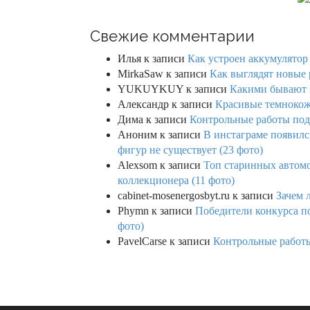
Свежие комментарии
Илья
к записи
Как устроен аккумулятор 
MirkaSaw
к записи
Как выглядят новые 
YUKUYKUY
к записи
Какими бывают к
Александр
к записи
Красивые темнокож
Дима
к записи
Контрольные работы под 
Аноним
к записи
В инстаграме появилс
фигур не существует (23 фото)
Alexsom
к записи
Топ старинных автом
коллекционера (11 фото)
cabinet-mosenergosbyt.ru
к записи
Зачем 
Phymn
к записи
Победители конкурса по
фото)
PavelCarse
к записи
Контрольные работы