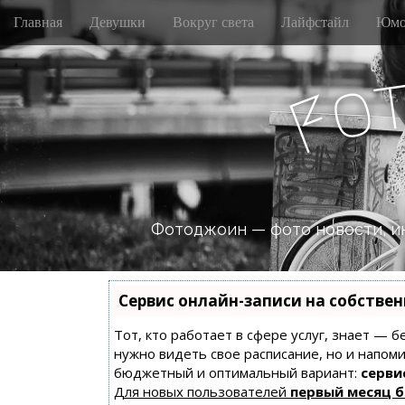
M
S
Главная
Девушки
Вокруг света
Лайфстайл
Юмо
k
a
i
i
p
n
o
t
F
m
o
e
c
n
o
n
u
t
e
n
Фотоджоин — фото новости, и
t
Сервис онлайн-записи на собстве
Тот, кто работает в сфере услуг, знает — б
нужно видеть свое расписание, но и напом
бюджетный и оптимальный вариант:
сервис
Для новых пользователей
первый месяц 