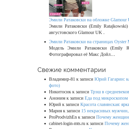
Эмили Ратаковски на обложке Glamour 
Эмили Ратаковски (Emily Ratajkowski)
августовского Glamour UK .
Эмили Ратаковски на страницах Oyster M
Модель Эмили Ратаковски (Emily Ra
Фотографировал её Макс Дойл…
Свежие комментарии
Владимир-81
к записи
Юрий Гагарин: ка
фото)
Никитосик
к записи
Трэш в средневеков
Аноним
к записи
Еда под микроскопом 
Юрий
к записи
Красота славянская: яр
Мария
к записи
15 некрасивых мужчин,
ProProdvizhEn
к записи
Почему женщины 
cabinet-login-mts.ru
к записи
Почему женщ