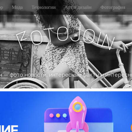
р
Мода
Технологии
Арт и дизайн
Фотография
o
J
t
o
o
i
n
F
 — фото новости, интересные факты и интересн