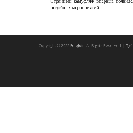
Странный камуфляж впервые появилс
подобных мероприятий…
Copyright © 2022
FotoJoin
. All Rights Reserved. |
Пуб