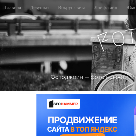
M
S
Главная
Девушки
Вокруг света
Лайфстайл
Юмо
k
a
i
i
p
n
o
t
F
m
o
e
c
n
o
n
u
t
e
n
Фотоджоин — фото новости, и
t