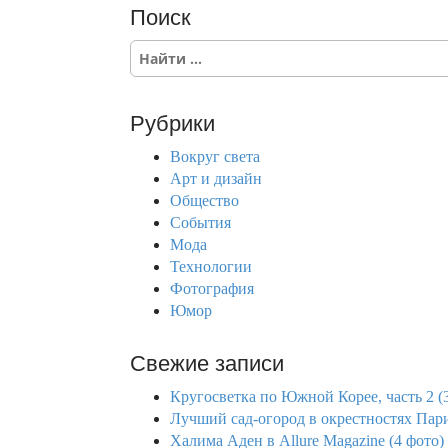
Поиск
S
e
a
r
Рубрики
c
h
Вокруг света
f
Арт и дизайн
o
Общество
r
События
:
Мода
Технологии
Фотография
Юмор
Свежие записи
Кругосветка по Южной Корее, часть 2 (
Лучший сад-огород в окрестностях Пари
Халима Аден в Allure Magazine (4 фото)