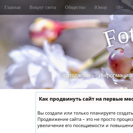
M
S
Главная
Вокруг света
Общество
Юмор
18+
k
a
i
i
p
o
n
F
t
m
o
e
c
o
n
n
u
t
e
n
Фотоджоин — Информацион
t
Как продвинуть сайт на первые ме
Вы создали или только планируете создать 
Продвижение сайта – это не просто проце
увеличение его посещаемости и повышение