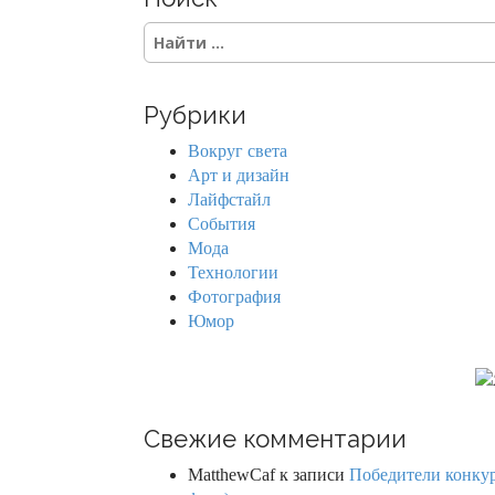
S
e
a
r
Рубрики
c
h
Вокруг света
f
Арт и дизайн
o
Лайфстайл
r
События
:
Мода
Технологии
Фотография
Юмор
Свежие комментарии
MatthewCaf
к записи
Победители конкурс