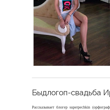
Быдлогоп-свадьба Ир
Рассказывает блогер superpechkin (орфогра