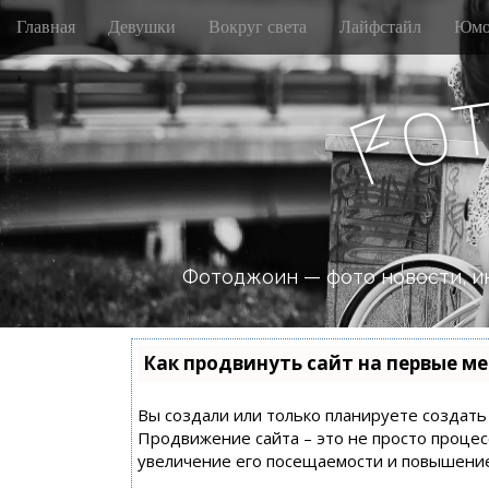
M
S
Главная
Девушки
Вокруг света
Лайфстайл
Юмо
k
a
i
i
p
n
o
t
F
m
o
e
c
n
o
n
u
t
e
n
Фотоджоин — фото новости, и
t
Как продвинуть сайт на первые ме
Вы создали или только планируете создать с
Продвижение сайта – это не просто процес
увеличение его посещаемости и повышение 