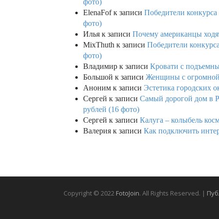
фото)
ElenaFof
к записи
Победители конкурса п
фото)
Илья
к записи
Почему американцы ходят
MixThuth
к записи
Победители конкурса 
фото)
Владимир
к записи
Кровати с подъемны
Большой
к записи
Женщины с огромной 
Аноним
к записи
Эстетика городских о
Сергей
к записи
Самый дорогой дом в Р
рублей (16 фото)
Сергей
к записи
Калуга – колыбель кос
Валерия
к записи
Как подключить интерн
Copyright © 2022
FotoJoin
. All Rights Reserved. |
Пуб