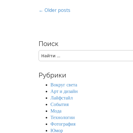
P
← Older posts
o
s
Поиск
t
S
s
e
a
n
r
Рубрики
c
a
h
Вокруг света
f
v
Арт и дизайн
o
Лайфстайл
r
i
События
:
Мода
g
Технологии
Фотография
a
Юмор