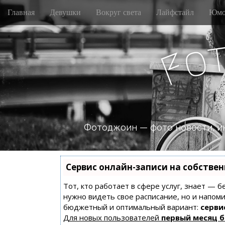
M
S
Главная
Девушки
Вокруг света
Лайфстайл
Юмо
k
a
i
i
p
n
o
t
F
m
o
e
c
n
o
n
u
t
e
n
Фотоджоин — фото новости, и
t
Сервис онлайн-записи на собстве
Тот, кто работает в сфере услуг, знает — б
нужно видеть свое расписание, но и напом
бюджетный и оптимальный вариант:
сервис
Для новых пользователей
первый месяц 