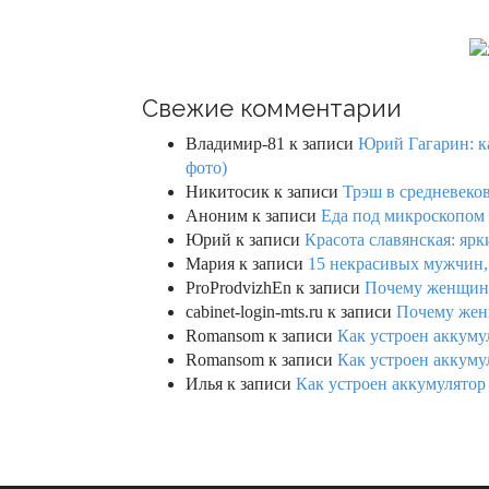
t
i
o
Свежие комментарии
n
Владимир-81
к записи
Юрий Гагарин: ка
фото)
Никитосик
к записи
Трэш в средневеков
Аноним
к записи
Еда под микроскопом 
Юрий
к записи
Красота славянская: яр
Мария
к записи
15 некрасивых мужчин,
ProProdvizhEn
к записи
Почему женщины 
cabinet-login-mts.ru
к записи
Почему женщ
Romansom
к записи
Как устроен аккумул
Romansom
к записи
Как устроен аккумул
Илья
к записи
Как устроен аккумулятор 