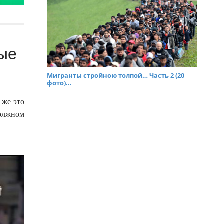
ые
Мигранты стройною толпой… Часть 2 (20
фото)...
 же это
должном