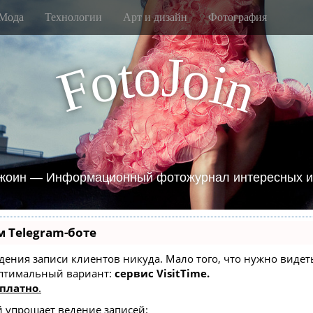
Мода
Технологии
Арт и дизайн
Фотография
J
o
t
o
o
i
F
n
жоин — Информационный фотожурнал интересных и
м Telegram-боте
 ведения записи клиентов никуда. Мало того, что нужно вид
оптимальный вариант:
сервис VisitTime.
платно
.
й упрощает ведение записей: