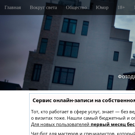
M
S
Главная
Вокруг света
Общество
Юмор
18+
k
a
i
i
p
n
t
m
o
e
c
o
n
n
u
t
e
n
Фотод
t
Сервис онлайн-записи на собственно
Тот, кто работает в сфере услуг, знает — без
о визитах тоже. Нашли самый бюджетный и 
Для новых пользователей
первый месяц бес
Чат-бот для мастеров и специалистов, которы