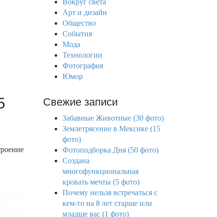
Вокруг света
f
Арт и дизайн
o
Общество
r
События
:
Мода
Технологии
Фотография
Юмор
5
Свежие записи
Забавные Животные (30 фото)
Землетрясение в Мексике (15
фото)
троение
Фотоподборка Дня (50 фото)
Создана
многофункциональная
кровать мечты (5 фото)
Почему нельзя встречаться с
кем-то на 8 лет старше или
младше вас (1 фото)